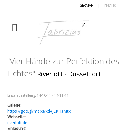
GERMAN
|
ENGLISH
"Vier Hände zur Perfektion des
Lichtes"
Riverloft - Düsseldorf
Einzelausstellung, 14-10-11 - 14-11-11
Galerie:
https://goo.gl/maps/kd4jLKHsMtx
Webseite:
riverloft.de
Einladung: