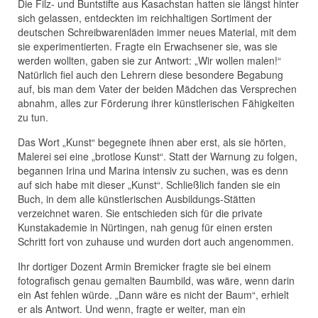
Die Filz- und Buntstifte aus Kasachstan hatten sie längst hinter
sich gelassen, entdeckten im reichhaltigen Sortiment der
deutschen Schreibwarenläden immer neues Material, mit dem
sie experimentierten. Fragte ein Erwachsener sie, was sie
werden wollten, gaben sie zur Antwort: „Wir wollen malen!“
Natürlich fiel auch den Lehrern diese besondere Begabung
auf, bis man dem Vater der beiden Mädchen das Versprechen
abnahm, alles zur Förderung ihrer künstlerischen Fähigkeiten
zu tun.
Das Wort „Kunst“ begegnete ihnen aber erst, als sie hörten,
Malerei sei eine „brotlose Kunst“. Statt der Warnung zu folgen,
begannen Irina und Marina intensiv zu suchen, was es denn
auf sich habe mit dieser „Kunst“. Schließlich fanden sie ein
Buch, in dem alle künstlerischen Ausbildungs-Stätten
verzeichnet waren. Sie entschieden sich für die private
Kunstakademie in Nürtingen, nah genug für einen ersten
Schritt fort von zuhause und wurden dort auch angenommen.
Ihr dortiger Dozent Armin Bremicker fragte sie bei einem
fotografisch genau gemalten Baumbild, was wäre, wenn darin
ein Ast fehlen würde. „Dann wäre es nicht der Baum“, erhielt
er als Antwort. Und wenn, fragte er weiter, man ein