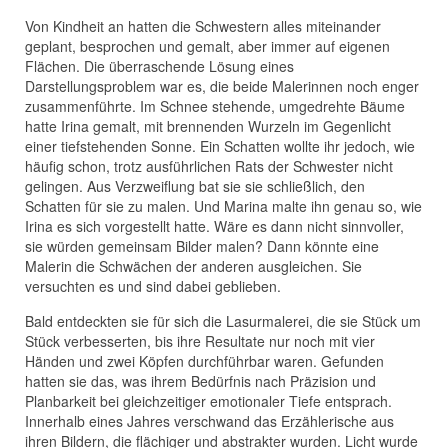
Von Kindheit an hatten die Schwestern alles miteinander
geplant, besprochen und gemalt, aber immer auf eigenen
Flächen. Die überraschende Lösung eines
Darstellungsproblem war es, die beide Malerinnen noch enger
zusammenführte. Im Schnee stehende, umgedrehte Bäume
hatte Irina gemalt, mit brennenden Wurzeln im Gegenlicht
einer tiefstehenden Sonne. Ein Schatten wollte ihr jedoch, wie
häufig schon, trotz ausführlichen Rats der Schwester nicht
gelingen. Aus Verzweiflung bat sie sie schließlich, den
Schatten für sie zu malen. Und Marina malte ihn genau so, wie
Irina es sich vorgestellt hatte. Wäre es dann nicht sinnvoller,
sie würden gemeinsam Bilder malen? Dann könnte eine
Malerin die Schwächen der anderen ausgleichen. Sie
versuchten es und sind dabei geblieben.
Bald entdeckten sie für sich die Lasurmalerei, die sie Stück um
Stück verbesserten, bis ihre Resultate nur noch mit vier
Händen und zwei Köpfen durchführbar waren. Gefunden
hatten sie das, was ihrem Bedürfnis nach Präzision und
Planbarkeit bei gleichzeitiger emotionaler Tiefe entsprach.
Innerhalb eines Jahres verschwand das Erzählerische aus
ihren Bildern, die flächiger und abstrakter wurden. Licht wurde