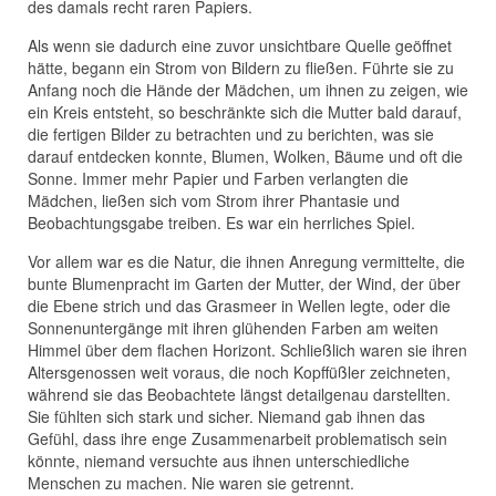
des damals recht raren Papiers.
Als wenn sie dadurch eine zuvor unsichtbare Quelle geöffnet
hätte, begann ein Strom von Bildern zu fließen. Führte sie zu
Anfang noch die Hände der Mädchen, um ihnen zu zeigen, wie
ein Kreis entsteht, so beschränkte sich die Mutter bald darauf,
die fertigen Bilder zu betrachten und zu berichten, was sie
darauf entdecken konnte, Blumen, Wolken, Bäume und oft die
Sonne. Immer mehr Papier und Farben verlangten die
Mädchen, ließen sich vom Strom ihrer Phantasie und
Beobachtungsgabe treiben. Es war ein herrliches Spiel.
Vor allem war es die Natur, die ihnen Anregung vermittelte, die
bunte Blumenpracht im Garten der Mutter, der Wind, der über
die Ebene strich und das Grasmeer in Wellen legte, oder die
Sonnenuntergänge mit ihren glühenden Farben am weiten
Himmel über dem flachen Horizont. Schließlich waren sie ihren
Altersgenossen weit voraus, die noch Kopffüßler zeichneten,
während sie das Beobachtete längst detailgenau darstellten.
Sie fühlten sich stark und sicher. Niemand gab ihnen das
Gefühl, dass ihre enge Zusammenarbeit problematisch sein
könnte, niemand versuchte aus ihnen unterschiedliche
Menschen zu machen. Nie waren sie getrennt.