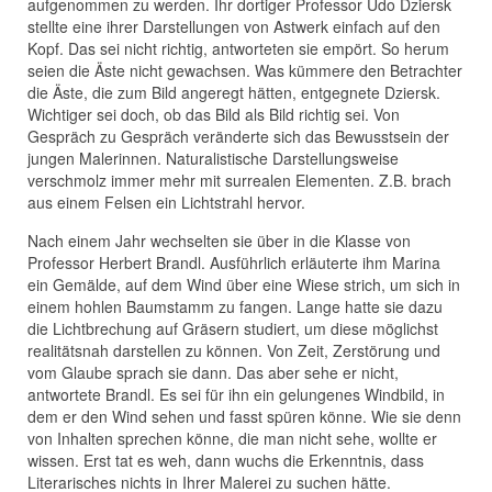
aufgenommen zu werden. Ihr dortiger Professor Udo Dziersk
stellte eine ihrer Darstellungen von Astwerk einfach auf den
Kopf. Das sei nicht richtig, antworteten sie empört. So herum
seien die Äste nicht gewachsen. Was kümmere den Betrachter
die Äste, die zum Bild angeregt hätten, entgegnete Dziersk.
Wichtiger sei doch, ob das Bild als Bild richtig sei. Von
Gespräch zu Gespräch veränderte sich das Bewusstsein der
jungen Malerinnen. Naturalistische Darstellungsweise
verschmolz immer mehr mit surrealen Elementen. Z.B. brach
aus einem Felsen ein Lichtstrahl hervor.
Nach einem Jahr wechselten sie über in die Klasse von
Professor Herbert Brandl. Ausführlich erläuterte ihm Marina
ein Gemälde, auf dem Wind über eine Wiese strich, um sich in
einem hohlen Baumstamm zu fangen. Lange hatte sie dazu
die Lichtbrechung auf Gräsern studiert, um diese möglichst
realitätsnah darstellen zu können. Von Zeit, Zerstörung und
vom Glaube sprach sie dann. Das aber sehe er nicht,
antwortete Brandl. Es sei für ihn ein gelungenes Windbild, in
dem er den Wind sehen und fasst spüren könne. Wie sie denn
von Inhalten sprechen könne, die man nicht sehe, wollte er
wissen. Erst tat es weh, dann wuchs die Erkenntnis, dass
Literarisches nichts in Ihrer Malerei zu suchen hätte.